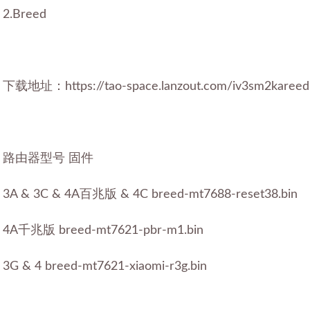
2.Breed
下载地址：https://tao-space.lanzout.com/iv3sm2kareed
路由器型号 固件
3A & 3C & 4A百兆版 & 4C breed-mt7688-reset38.bin
4A千兆版 breed-mt7621-pbr-m1.bin
3G & 4 breed-mt7621-xiaomi-r3g.bin