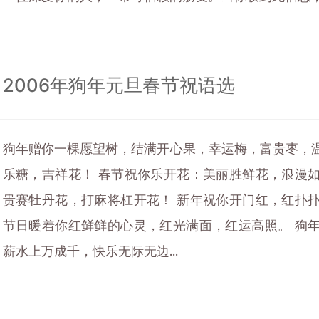
2006年狗年元旦春节祝语选
狗年赠你一棵愿望树，结满开心果，幸运梅，富贵枣，
乐糖，吉祥花！ 春节祝你乐开花：美丽胜鲜花，浪漫
贵赛牡丹花，打麻将杠开花！ 新年祝你开门红，红扑
节日暖着你红鲜鲜的心灵，红光满面，红运高照。 狗
薪水上万成千，快乐无际无边...