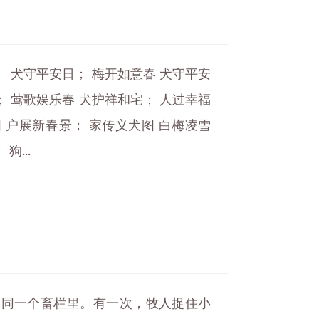
。 犬守平安日； 梅开如意春 犬守平安
； 莺歌娱乐春 犬护祥和宅； 人过幸福
图 户展新春景； 家传义犬图 白梅凌雪
...
在同一个畜栏里。有一次，牧人捉住小