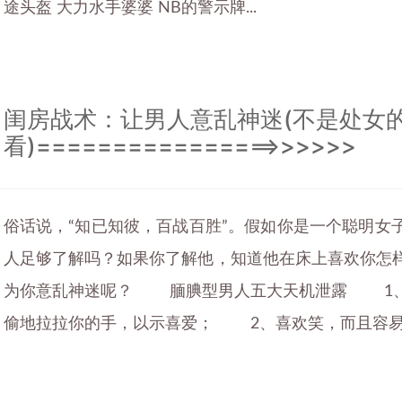
途头盔 大力水手婆婆 NB的警示牌...
闺房战术：让男人意乱神迷(不是处女
看)================>>>>>>
俗话说，“知已知彼，百战百胜”。假如你是一个聪明女
人足够了解吗？如果你了解他，知道他在床上喜欢你怎
为你意乱神迷呢？ 腼腆型男人五大天机泄露 1、
偷地拉拉你的手，以示喜爱； 2、喜欢笑，而且容易脸