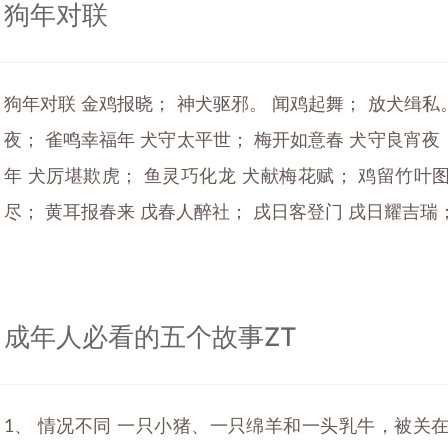
狗年对联
狗年对联 金鸡报晓； 神犬驱邪。 闻鸡起舞； 放犬缉私
夜； 雀鸣幸福年 犬守太平世； 梅开如意春 犬守良宵夜
年 犬厉堪欺虎； 鱼灵巧化龙 犬献梅花赋； 鸡留竹叶
尽； 黄耳报春来 戊春人醉社； 戌日客登门 戌日耀吉瑞； 狗
成年人必看的五个故事ZT
1、 情况不同 一只小猪、一只绵羊和一头乳牛，被关