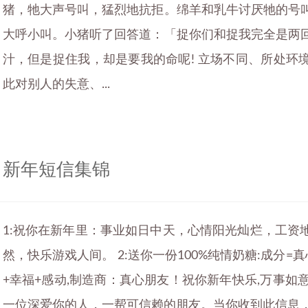
猪，牠大声号叫，猛烈地抗拒。绵羊和乳牛讨厌牠的号
大呼小叫。小猪听了回答道：「捉你们和捉我完全是两
汁，但是捉住我，却是要我的命呢! 立场不同、所处环
此对别人的失意、...
新年短信集锦
1:祝你在新年里：事业如日中天，心情阳光灿烂，工资
然，快乐游戏人间。 2:送你一份100%纯情奶糖:成分=真
+幸福+感动,制造商：真心朋友！祝你新年快乐,万事如
一位深爱你的人，一帮可信赖的朋友。当你收到此信息，一